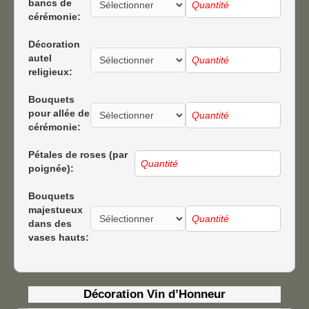
bancs de
cérémonie:
Décoration
autel
religieux:
Bouquets
pour allée de
cérémonie:
Pétales de roses (par
poignée):
Bouquets
majestueux
dans des
vases hauts:
Décoration Vin d’Honneur