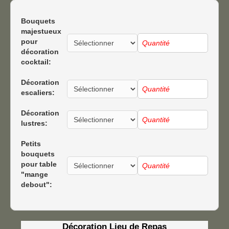
Bouquets
majestueux
pour
décoration
cocktail:
Décoration
escaliers:
Décoration
lustres:
Petits
bouquets
pour table
"mange
debout":
Décoration Lieu de Repas