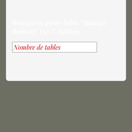
Bouquets pour table "mange
debout" (50 €/table):