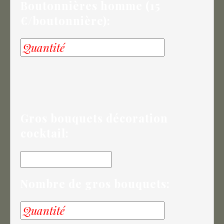
Boutonnières homme (15
€/boutonnière):
Gros bouquets décoration
cocktail:
Nombre de gros bouquets: