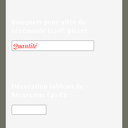
Bouquets pour allée de
cérémonie (150€/pièce):
Décoration tableau de
bienvenue (40 €):