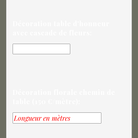
Décoration table d'honneur
avec cascade de fleurs:
Décoration florale chemin de
table (150 €/mètre):