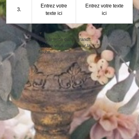
Entrez votre
Entrez votre texte
3.
texte ici
ici
▼
Voici le texte qui s'agrandit
lorsque vous cliquez sur la
flèche.